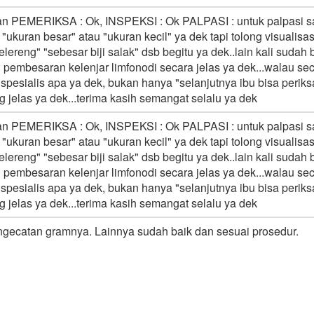
 PEMERIKSA : Ok, INSPEKSI : Ok PALPASI : untuk palpasi sa
kuran besar" atau "ukuran kecil" ya dek tapi tolong visualisa
lereng" "sebesar biji salak" dsb begitu ya dek..lain kali sud
n pembesaran kelenjar limfonodi secara jelas ya dek...walau
pesialis apa ya dek, bukan hanya "selanjutnya ibu bisa periksa
 jelas ya dek...terima kasih semangat selalu ya dek
 PEMERIKSA : Ok, INSPEKSI : Ok PALPASI : untuk palpasi sa
kuran besar" atau "ukuran kecil" ya dek tapi tolong visualisa
lereng" "sebesar biji salak" dsb begitu ya dek..lain kali sud
n pembesaran kelenjar limfonodi secara jelas ya dek...walau
pesialis apa ya dek, bukan hanya "selanjutnya ibu bisa periksa
 jelas ya dek...terima kasih semangat selalu ya dek
engecatan gramnya. Lainnya sudah baik dan sesuai prosedur.