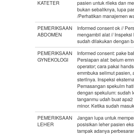
KATETER
pasien untuk rileks dan m
bukan sebaliknya, lupa pa
/Perhatikan manajemen w
PEMERIKSAAN
Informed consent ok // Pe
ABDOMEN
mengambil alat // Inspeksi
sudah dilakukan dengan bai
PEMERIKSAAN
Informed consent: pake ba
GYNEKOLOGI
Persiapan alat: belum emn
operator; cara pakai hands
emmbuka selimut pasien, a
sterilnya. Inspeksi ekster
Pemasangan spekulm hati ha
dengan spekulum: sudah le
tanganmu udah buat apa2 l
minor. Ketika sudah masuk, 
PEMERIKSAAN
Jangan lupa untuk mempersi
LEHER
posisikan leher pasien eks
tampak adanya perbesaran 