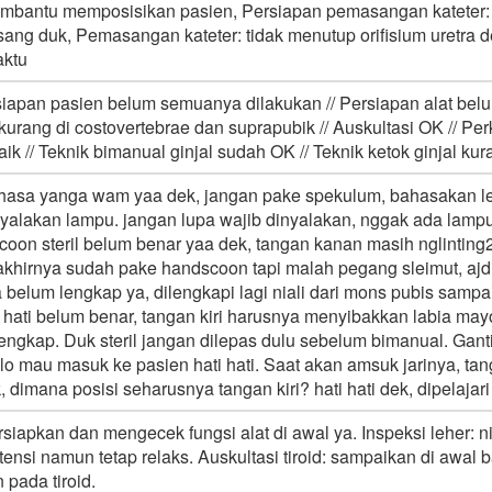
embantu memposisikan pasien, Persiapan pemasangan kateter: p
sang duk, Pemasangan kateter: tidak menutup orifisium uretra 
aktu
rsiapan pasien belum semuanya dilakukan // Persiapan alat be
 kurang di costovertebrae dan suprapubik // Auskultasi OK // Pe
k // Teknik bimanual ginjal sudah OK // Teknik ketok ginjal kur
hasa yanga wam yaa dek, jangan pake spekulum, bahasakan leb
yalakan lampu. jangan lupa wajib dinyalakan, nggak ada lam
coon steril belum benar yaa dek, tangan kanan masih nglinting2
khirnya sudah pake handscoon tapi malah pegang sleimut, ajdi 
na belum lengkap ya, dilengkapi lagi niali dari mons pubis sampa
ti belum benar, tangan kiri harusnya menyibakkan labia mayor 
ngkap. Duk steril jangan dilepas dulu sebelum bimanual. Gant
o mau masuk ke pasien hati hati. Saat akan amsuk jarinya, tan
dimana posisi seharusnya tangan kiri? hati hati dek, dipelajari 
apkan dan mengecek fungsi alat di awal ya. Inspeksi leher: nilai
tensi namun tetap relaks. Auskultasi tiroid: sampaikan di awal
pada tiroid.