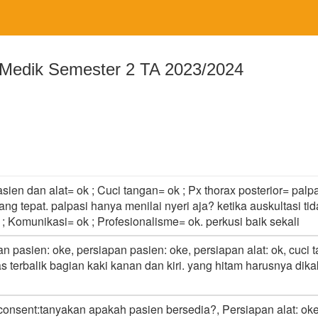
edik Semester 2 TA 2023/2024
en dan alat= ok ; Cuci tangan= ok ; Px thorax posterior= palpas
rang tepat. palpasi hanya menilai nyeri aja? ketika auskultasi 
 ; Komunikasi= ok ; Profesionalisme= ok. perkusi baik sekali
an pasien: oke, persiapan pasien: oke, persiapan alat: ok, cu
s terbalik bagian kaki kanan dan kiri. yang hitam harusnya dika
nsent:tanyakan apakah pasien bersedia?, Persiapan alat: oke