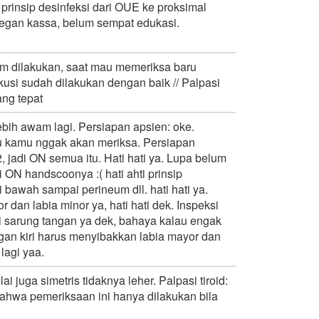
rinsip desinfeksi dari OUE ke proksimal
degan kassa, belum sempat edukasi.
lum dilakukan, saat mau memeriksa baru
rkusi sudah dilakukan dengan baik // Palpasi
ang tepat
ih awam lagi. Persiapan apsien: oke.
pu kamu nggak akan meriksa. Persiapan
, jadi ON semua itu. Hati hati ya. Lupa belum
ON handscoonya :( hati ahti prinsip
i bawah sampai perineum dll. hati hati ya.
dan labia minor ya, hati hati dek. Inspeksi
i sarung tangan ya dek, bahaya kalau engak
gan kiri harus menyibakkan labia mayor dan
lagi yaa.
 juga simetris tidaknya leher. Palpasi tiroid:
 bahwa pemeriksaan ini hanya dilakukan bila