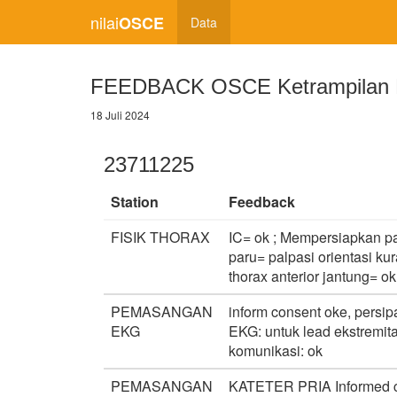
nilai
OSCE
Data
FEEDBACK OSCE Ketrampilan M
18 Juli 2024
23711225
Station
Feedback
FISIK THORAX
IC= ok ; Mempersiapkan pasi
paru= palpasi orientasi ku
thorax anterior jantung= ok
PEMASANGAN
inform consent oke, persip
EKG
EKG: untuk lead ekstremita
komunikasi: ok
PEMASANGAN
KATETER PRIA Informed co