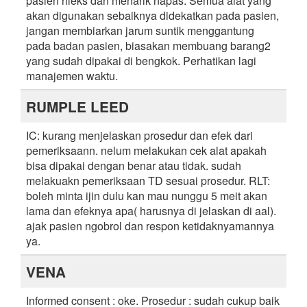
pasien rileks dan menarik napas. Semua alat yang
akan digunakan sebaiknya didekatkan pada pasien,
jangan membiarkan jarum suntik menggantung
pada badan pasien, biasakan membuang barang2
yang sudah dipakai di bengkok. Perhatikan lagi
manajemen waktu.
RUMPLE LEED
IC: kurang menjelaskan prosedur dan efek dari
pemeriksaann. nelum melakukan cek alat apakah
bisa dipakai dengan benar atau tidak. sudah
melakuakn pemeriksaan TD sesuai prosedur. RLT:
boleh minta ijin dulu kan mau nunggu 5 meit akan
lama dan efeknya apa( harusnya di jelaskan di aal).
ajak pasien ngobrol dan respon ketidaknyamannya
ya.
VENA
Informed consent : oke. Prosedur : sudah cukup baik