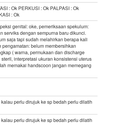
I : Ok PERKUSI : Ok PALPASI : Ok
ASI : Ok
nspeksi genital: oke, pemeriksaan spekulum:
 serviks dengan sempurna baru dikunci.
m saja tapi sudah melahirkan berapa kali
ran pengamatan: belum membersihkan
ngkap ( warna, permukaan dan discharge
eril, interpretasi ukuran konsistensi uterus
a sudah memakai handscoon jangan memegang
lau perlu dirujuk ke sp bedah perlu dilatih
lau perlu dirujuk ke sp bedah perlu dilatih