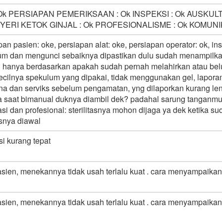
 Ok PERSIAPAN PEMERIKSAAN : Ok INSPEKSI : Ok AUSKULTAS
NYERI KETOK GINJAL : Ok PROFESIONALISME : Ok KOMUNIK
pan pasien: oke, persiapan alat: oke, persiapan operator: ok, i
m dan mengunci sebaiknya dipastikan dulu sudah menampilkan
 hanya berdasarkan apakah sudah pernah melahirkan atau belu
ecilnya spekulum yang dipakai, tidak menggunakan gel, lapo
na dan serviks sebelum pengamatan, yng dilaporkan kurang le
a saat bimanual duknya diambil dek? padahal sarung tanganmu st
si dan profesional: sterilitasnya mohon dijaga ya dek ketik
usnya diawal
si kurang tepat
ien, menekannya tidak usah terlalu kuat . cara menyampaikan ka
ien, menekannya tidak usah terlalu kuat . cara menyampaikan ka