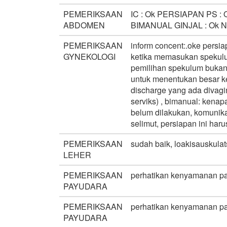
PEMERIKSAAN
IC : Ok PERSIAPAN PS :
ABDOMEN
BIMANUAL GINJAL : Ok 
PEMERIKSAAN
inform concent:.oke persia
GYNEKOLOGI
ketika memasukan spekulu
pemilihan spekulum bukan
untuk menentukan besar k
discharge yang ada divagi
serviks) , bimanual: kenap
belum dilakukan, komunika
selimut, persiapan ini har
PEMERIKSAAN
sudah baik, loakisauskulat
LEHER
PEMERIKSAAN
perhatikan kenyamanan pas
PAYUDARA
PEMERIKSAAN
perhatikan kenyamanan pas
PAYUDARA