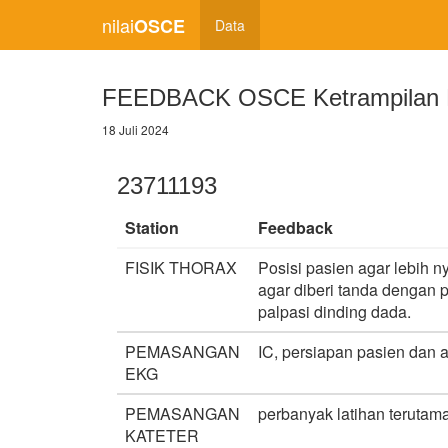
nilai
OSCE
Data
FEEDBACK OSCE Ketrampilan M
18 Juli 2024
23711193
Station
Feedback
FISIK THORAX
Posisi pasien agar lebih 
agar diberi tanda dengan p
palpasi dinding dada.
PEMASANGAN
IC, persiapan pasien dan a
EKG
PEMASANGAN
perbanyak latihan terutama
KATETER