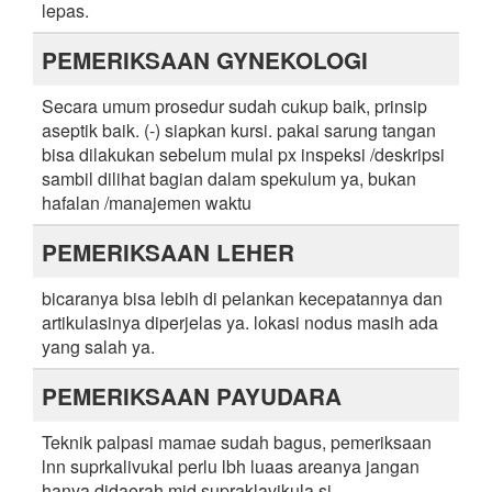
lepas.
PEMERIKSAAN GYNEKOLOGI
Secara umum prosedur sudah cukup baik, prinsip
aseptik baik. (-) siapkan kursi. pakai sarung tangan
bisa dilakukan sebelum mulai px inspeksi /deskripsi
sambil dilihat bagian dalam spekulum ya, bukan
hafalan /manajemen waktu
PEMERIKSAAN LEHER
bicaranya bisa lebih di pelankan kecepatannya dan
artikulasinya diperjelas ya. lokasi nodus masih ada
yang salah ya.
PEMERIKSAAN PAYUDARA
Teknik palpasi mamae sudah bagus, pemeriksaan
lnn suprkalivukal perlu lbh luaas areanya jangan
hanya didaerah mid supraklavikula sj