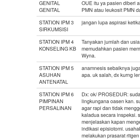
GENITAL
OUE itu ya pasien diberi a
GENITAL
PMN atau leukosit PMN dan
STATION IPM 3
jangan lupa aspirasi keti
SIRKUMSISI
STATION IPM 4
Tanyakan jumlah dan usia 
KONSELING KB
memudahkan pasien memilih
Wyna.
STATION IPM 5
anamnesis sebaiknya juga
ASUHAN
apa. uk salah, dx kurng le
ANTENATAL
STATION IPM 6
Dx: ok/ PROSEDUR: sudah 
PIMPINAN
lingkungana oasen kan. s
PERSALINAN
agar rapi dan tidak meng
kaladua secara inspeksi.
menjelaskan kapan mengej
indikasi episiotomi. usah
melakukan prasarat ritgen