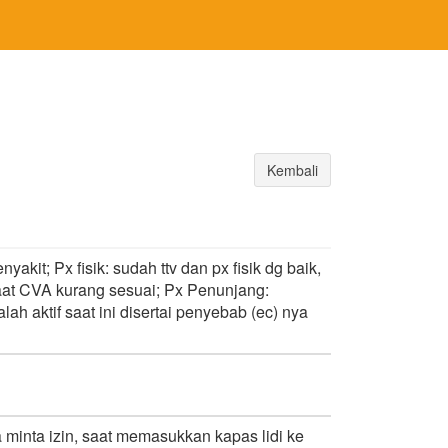
Kembali
yakit; Px fisik: sudah ttv dan px fisik dg baik,
saat CVA kurang sesuai; Px Penunjang:
lah aktif saat ini disertai penyebab (ec) nya
 minta izin, saat memasukkan kapas lidi ke