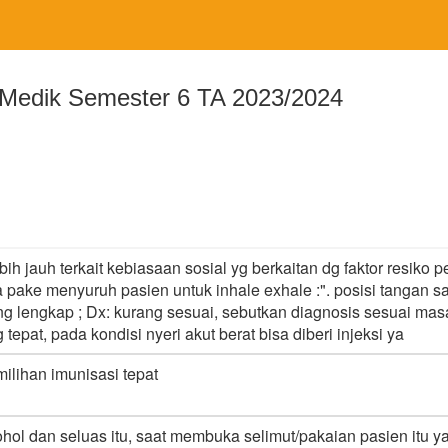
edik Semester 6 TA 2023/2024
bih jauh terkait kebiasaan sosial yg berkaitan dg faktor resiko pen
 pake menyuruh pasien untuk inhale exhale :". posisi tangan 
rang lengkap ; Dx: kurang sesuai, sebutkan diagnosis sesuai masa
 tepat, pada kondisi nyeri akut berat bisa diberi injeksi ya
ilihan imunisasi tepat
hol dan seluas itu, saat membuka selimut/pakaian pasien itu ya