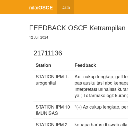
nilai
OSCE
Data
FEEDBACK OSCE Ketrampilan M
12 Juli 2024
21711136
Station
Feedback
STATION IPM 1-
Ax : cukup lengkap, gali le
urogenital
pas auskultasi abd kenapa
interpretasi urinalisis ku
ya ; Tx farmakologi: kurang
STATION IPM 10
"(+) Ax cukup lengkap, pem
IMUNISAS
STATION IPM 2
kenapa harus di swab alko