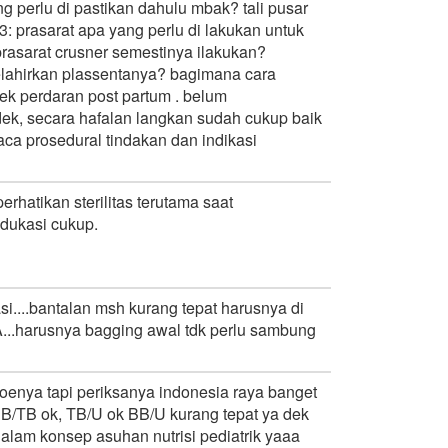
g perlu di pastikan dahulu mbak? tali pusar
3: prasarat apa yang perlu di lakukan untuk
rasarat crusner semestinya ilakukan?
elahirkan plassentanya? bagimana cara
ek perdaran post partum . belum
dek, secara hafalan langkan sudah cukup baik
a prosedural tindakan dan indikasi
hatikan sterilitas terutama saat
edukasi cukup.
si....bantalan msh kurang tepat harusnya di
...harusnya bagging awal tdk perlu sambung
toenya tapi periksanya indonesia raya banget
 BB/TB ok, TB/U ok BB/U kurang tepat ya dek
 dalam konsep asuhan nutrisi pediatrik yaaa