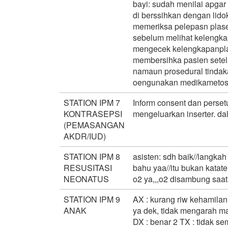
bayi: sudah menilai apgar
di berssihkan dengan lidok
memeriksa pelepasn plase
sebelum melihat kelengka
mengecek kelengkapanplas
membersihka pasien setela
namaun prosedural tindak
oengunakan medikametos
STATION IPM 7
Inform consent dan perset
KONTRASEPSI
mengeluarkan inserter. da
(PEMASANGAN
AKDR/IUD)
STATION IPM 8
asisten: sdh baik//langka
RESUSITASI
bahu yaa//itu bukan kata
NEONATUS
o2 ya,,,o2 disambung saat
STATION IPM 9
AX : kurang riw kehamilan
ANAK
ya dek, tidak mengarah ma
DX : benar 2 TX : tidak se