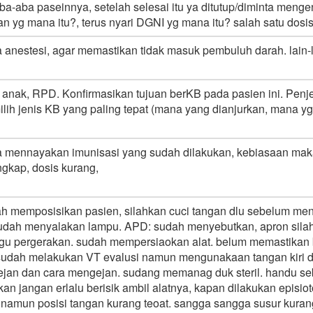
ba-aba paseinnya, setelah selesai itu ya ditutup/diminta mengen
 yg mana itu?, terus nyari DGNI yg mana itu? salah satu dosis 
ka anestesi, agar memastikan tidak masuk pembuluh darah. lain-l
anak, RPD. Konfirmasikan tujuan berKB pada pasien ini. Penjel
 jenis KB yang paling tepat (mana yang dianjurkan, mana yg t
 mennayakan imunisasi yang sudah dilakukan, kebiasaan maka
ngkap, dosis kurang,
memposisikan pasien, silahkan cuci tangan dlu sebelum men
udah menyalakan lampu. APD: sudah menyebutkan, apron silah
ggu pergerakan. sudah mempersiaokan alat. belum memastikan 
 sudah melakukan VT evalusi namun mengunakaan tangan kiri d
an dan cara mengejan. sudang memanag duk steril. handu seba
akan jangan erlalu berisik ambil alatnya, kapan dilakukan epis
 namun posisi tangan kurang teoat. sangga sangga susur kuran