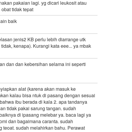
akan pakaian lagi. yg dicari leukosit atau
obat tidak tepat
ain baik
asan jenis2 KB perlu lebih diarrange utk
idak, kenapa). Kurangi kata eee... ya mbak
n dan dan kebersihan selama ini seperti
yiapkan alat (karena akan masuk ke
kan kalau bisa ntuk di pasang dengan sesuai
bahwa ibu berada di kala 2. apa tandanya
an tidak pakai sarung tangan. sudah
iknya di ipasang melebar ya. baca lagi ya
iotomi dan bagaimana caranta. sudah
g teoat. sudah melahirkan bahu. Perawat