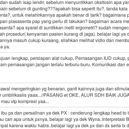
 dan sudah isap lendir. sebelum menyuntikkan oksitosin apa yan
ain sebelum di gunting???apakah bisa seperti itu?. tanda kala 
nta?, untuk melahirkannya apakah benar di tarik? bagaimana p
pan plasasenta pap yang perlu di lakukan? bagaiman acara m
enta? apa syarat di suntikkan metil ergometri? sudah mengec
h prosedur( kenyaman pasien kurang di jaga). belajar lagi ya 
annya masuh cukup kuraang, silahkan melihat vidio dan membac
a ya.
ujuan lengkap, persiapan alat cukup, Pemasangan IUD cukup, per
lam pemasangan jangan terlalu terburu-buru. Komunikasi dan 
h awal mengeringkan yg benaran, ganti kainnya juga dan stimula
ter umbilikaslis yaaa...//PASANG et OKE, ALUR SDH BAIK JUGA
 mau vtp kompresi yaa...
 ibu ps dan persalinan ya dek PX : cenderung lengkap head to 
u cari apa untuk pxnya, belajar lagi ya dek Wyna..Interpretasi
mpat karena waktu habis..belajar lagi ya dek px dan dx serta tx