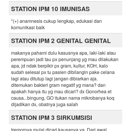
STATION IPM 10 IMUNISAS
"(+) anamnesis cukup lengkap, edukasi dan
komunikasi baik
STATION IPM 2 GENITAL GENITAL
makanya pahami dulu kasusnya apa, laki-laki atau
perempuan jadi tau px penunjang yg mau dilakukan
apa, jd ndak berpikir px gram, kultur, KOH, kalo
sudah selesai px tu pasien dibilangin pake celana
lagi atau ditutup lagi jangan dibiarkan aja.
ditemukan bakteri gram negatif yg mana? dan
apakah hanya itu yg mau dicari? dx Gonorhea et
causa...bingung, GO itukan nama mikrobanya koq
dijadikan dx, obatnya juga salah
STATION IPM 3 SIRKUMSISI
tremornya mulai dicari kausanya ya. Dari awal