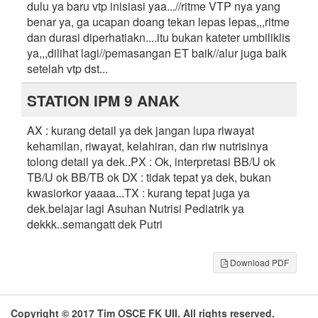
dulu ya baru vtp inisiasi yaa...//ritme VTP nya yang
benar ya, ga ucapan doang tekan lepas lepas,,,ritme
dan durasi diperhatiakn....itu bukan kateter umbiliklis
ya,,,dilihat lagi//pemasangan ET baik//alur juga baik
setelah vtp dst...
STATION IPM 9 ANAK
AX : kurang detail ya dek jangan lupa riwayat
kehamilan, riwayat, kelahiran, dan riw nutrisinya
tolong detail ya dek..PX : Ok, interpretasi BB/U ok
TB/U ok BB/TB ok DX : tidak tepat ya dek, bukan
kwasiorkor yaaaa...TX : kurang tepat juga ya
dek.belajar lagi Asuhan Nutrisi Pediatrik ya
dekkk..semangatt dek Putri
Download PDF
Copyright © 2017
Tim OSCE FK UII
. All rights reserved.