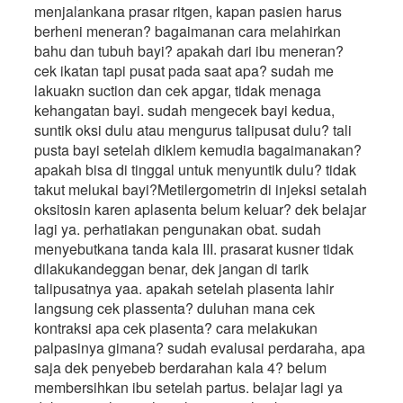
menjalankana prasar ritgen, kapan pasien harus
berheni meneran? bagaimanan cara melahirkan
bahu dan tubuh bayi? apakah dari ibu meneran?
cek ikatan tapi pusat pada saat apa? sudah me
lakuakn suction dan cek apgar, tidak menaga
kehangatan bayi. sudah mengecek bayi kedua,
suntik oksi dulu atau mengurus talipusat dulu? tali
pusta bayi setelah diklem kemudia bagaimanakan?
apakah bisa di tinggal untuk menyuntik dulu? tidak
takut melukai bayi?Metilergometrin di injeksi setalah
oksitosin karen aplasenta belum keluar? dek belajar
lagi ya. perhatiakan pengunakan obat. sudah
menyebutkana tanda kala III. prasarat kusner tidak
dilakukandeggan benar, dek jangan di tarik
talipusatnya yaa. apakah setelah plasenta lahir
langsung cek plassenta? duluhan mana cek
kontraksi apa cek plasenta? cara melakukan
palpasinya gimana? sudah evalusai perdaraha, apa
saja dek penyebeb berdarahan kala 4? belum
membersihkan ibu setelah partus. belajar lagi ya