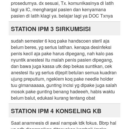
prosedurnya. dx sesuai, Tx. komunikasinya di latih
lagi ya IC, menghargai pasien dan kenyamana
pasien di latih klagi ya. belajar lagi ya DOC Txnya
STATION IPM 3 SIRKUMSISI
sudah semester 6 koq pake handscoen steril aja
belum beres, yg serius latihan. kenapa desinfeksi
penis kecil aja pake harus dipegang, nah kalo pas
nyuntik anestesi itu malah penis pasien dipegang,
dan bawa juga kassa utk dep bekas suntikan, cek
anestesi itu yg serius dijepit betulan semua kuadran
ujung preputium, ngeklem koq pake needle holder
tuu gimanaaaaa, gunting incisi yg dipake juga salah
mosok pake gunting benang hadeeeh, habis waktu
belum balut, edukasi kurang tentang obat
STATION IPM 4 KONSELING KB
Saat anamnesis di awal nampak tdk fokus. Bbrp hal