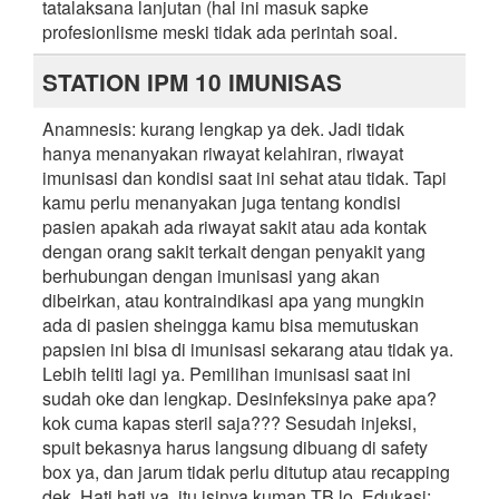
tatalaksana lanjutan (hal ini masuk sapke
profesionlisme meski tidak ada perintah soal.
STATION IPM 10 IMUNISAS
Anamnesis: kurang lengkap ya dek. Jadi tidak
hanya menanyakan riwayat kelahiran, riwayat
imunisasi dan kondisi saat ini sehat atau tidak. Tapi
kamu perlu menanyakan juga tentang kondisi
pasien apakah ada riwayat sakit atau ada kontak
dengan orang sakit terkait dengan penyakit yang
berhubungan dengan imunisasi yang akan
dibeirkan, atau kontraindikasi apa yang mungkin
ada di pasien sheingga kamu bisa memutuskan
papsien ini bisa di imunisasi sekarang atau tidak ya.
Lebih teliti lagi ya. Pemilihan imunisasi saat ini
sudah oke dan lengkap. Desinfeksinya pake apa?
kok cuma kapas steril saja??? Sesudah injeksi,
spuit bekasnya harus langsung dibuang di safety
box ya, dan jarum tidak perlu ditutup atau recapping
dek. Hati hati ya, itu isinya kuman TB lo. Edukasi: