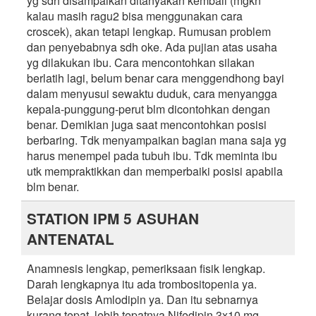
yg sdh disampaikan ditanyakan kembali (mgkn
kalau masih ragu2 bisa menggunakan cara
croscek), akan tetapi lengkap. Rumusan problem
dan penyebabnya sdh oke. Ada pujian atas usaha
yg dilakukan ibu. Cara mencontohkan silakan
berlatih lagi, belum benar cara menggendhong bayi
dalam menyusui sewaktu duduk, cara menyangga
kepala-punggung-perut blm dicontohkan dengan
benar. Demikian juga saat mencontohkan posisi
berbaring. Tdk menyampaikan bagian mana saja yg
harus menempel pada tubuh ibu. Tdk meminta ibu
utk mempraktikkan dan memperbaiki posisi apabila
blm benar.
STATION IPM 5 ASUHAN
ANTENATAL
Anamnesis lengkap, pemeriksaan fisik lengkap.
Darah lengkapnya itu ada trombositopenia ya.
Belajar dosis Amlodipin ya. Dan itu sebnarnya
kurang tepat, lebih tepatnya Nifedipin 3x10 mg.